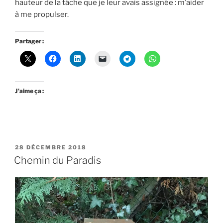
hauteur de la tâche que je leur avais assignée : m’aider
à me propulser.
Partager :
J’aime ça :
PUBLIÉ
28 DÉCEMBRE 2018
LE
Chemin du Paradis