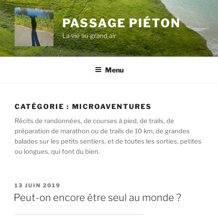
Aller
au
PASSAGE PIÉTON
contenu
La vie au grand air
principal
Menu
CATÉGORIE :
MICROAVENTURES
Récits de randonnées, de courses à pied, de trails, de
préparation de marathon ou de trails de 10 km, de grandes
balades sur les petits sentiers, et de toutes les sorties, petites
ou longues, qui font du bien.
PUBLIÉ
13 JUIN 2019
LE
Peut-on encore être seul au monde ?