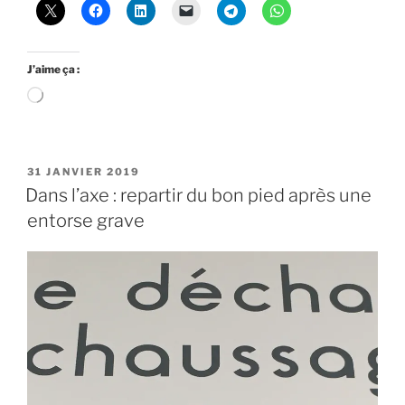
J’aime ça :
Chargement…
PUBLIÉ
31 JANVIER 2019
LE
Dans l’axe : repartir du bon pied après une
entorse grave