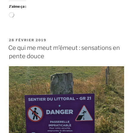
J’aime ça :
Chargement…
PUBLIÉ
28 FÉVRIER 2019
LE
Ce qui me meut m’émeut : sensations en
pente douce