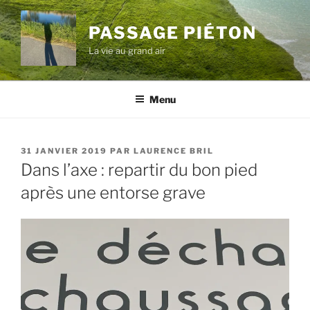
Aller
au
PASSAGE PIÉTON
contenu
La vie au grand air
principal
Menu
PUBLIÉ
31 JANVIER 2019
PAR
LAURENCE BRIL
LE
Dans l’axe : repartir du bon pied
après une entorse grave