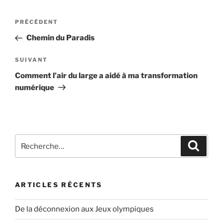
Navigation
Article
PRÉCÉDENT
de
précédent
Chemin du Paradis
l’article
Article
SUIVANT
suivant
Comment l’air du large a aidé à ma transformation
numérique
Recherche
Recher
pour
:
ARTICLES RÉCENTS
De la déconnexion aux Jeux olympiques