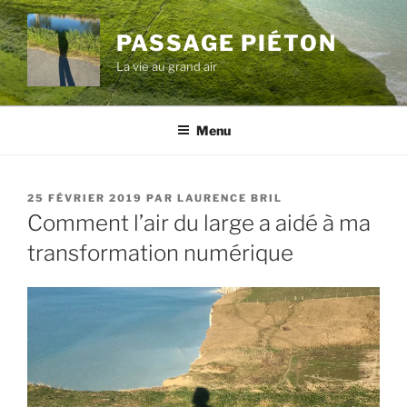
Aller
au
PASSAGE PIÉTON
contenu
La vie au grand air
principal
Menu
PUBLIÉ
25 FÉVRIER 2019
PAR
LAURENCE BRIL
LE
Comment l’air du large a aidé à ma
transformation numérique