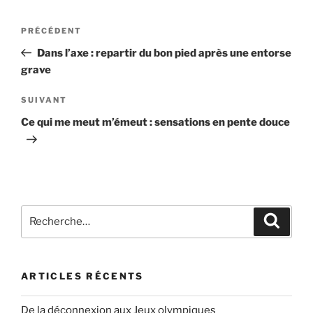
Navigation
Article
PRÉCÉDENT
de
précédent
Dans l’axe : repartir du bon pied après une entorse
l’article
grave
Article
SUIVANT
suivant
Ce qui me meut m’émeut : sensations en pente douce
Recherche
Recher
pour
:
ARTICLES RÉCENTS
De la déconnexion aux Jeux olympiques