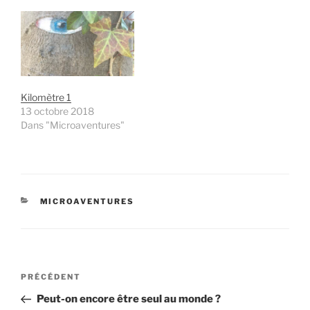
Kilomètre 1
13 octobre 2018
Dans "Microaventures"
CATÉGORIES
MICROAVENTURES
Navigation
Article
PRÉCÉDENT
de
précédent
Peut-on encore être seul au monde ?
l’article