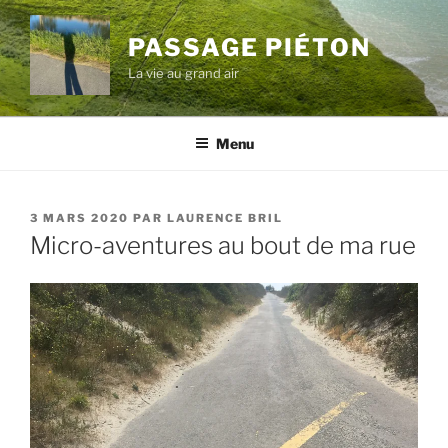
Aller
au
PASSAGE PIÉTON
contenu
La vie au grand air
principal
Menu
PUBLIÉ
3 MARS 2020
PAR
LAURENCE BRIL
LE
Micro-aventures au bout de ma rue