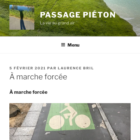
Aller
au
PASSAGE PIÉTON
contenu
La vie au grand air
principal
Menu
PUBLIÉ
5 FÉVRIER 2021
PAR
LAURENCE BRIL
LE
À marche forcée
À marche forcée