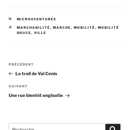
CATÉGORIES
MICROAVENTURES
ÉTIQUETTES
MARCHABILITÉ
,
MARCHE
,
MOBILITÉ
,
MOBILITÉ
DOUCE
,
VILLE
Navigation
Article
PRÉCÉDENT
de
précédent
Le trail de Val Cenis
l’article
Article
SUIVANT
suivant
Une rue bientôt engloutie
Recherche
Recher