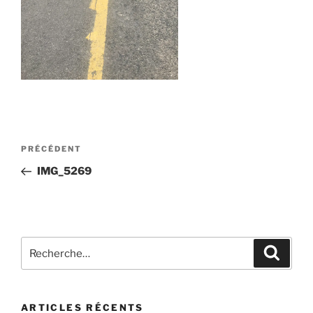
Navigation
Article
PRÉCÉDENT
de
précédent
IMG_5269
l’article
Recherche
Recher
pour
:
ARTICLES RÉCENTS