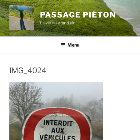
Aller
au
PASSAGE PIÉTON
contenu
La vie au grand air
principal
Menu
IMG_4024