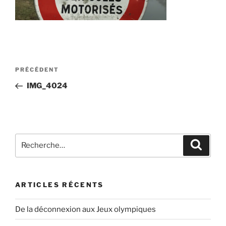
Navigation
Article
PRÉCÉDENT
de
précédent
IMG_4024
l’article
Recherche
Recher
pour
:
ARTICLES RÉCENTS
De la déconnexion aux Jeux olympiques