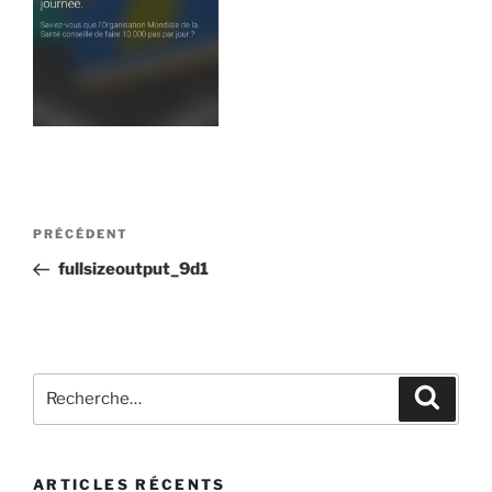
Navigation
Article
PRÉCÉDENT
de
précédent
fullsizeoutput_9d1
l’article
Recherche
Recher
pour
:
ARTICLES RÉCENTS