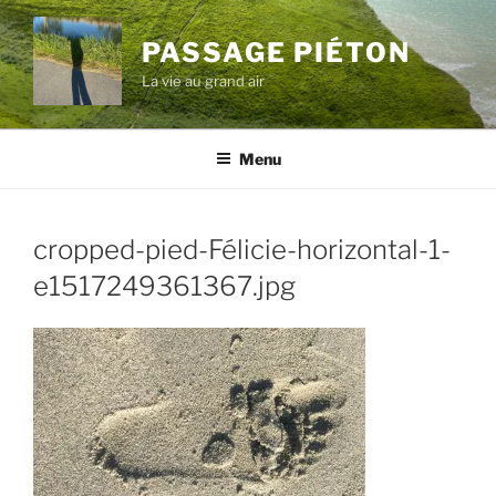
Aller
au
PASSAGE PIÉTON
contenu
La vie au grand air
principal
Menu
cropped-pied-Félicie-horizontal-1-
e1517249361367.jpg