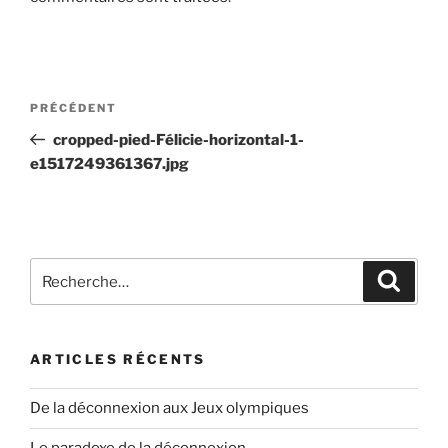
Navigation
Article
PRÉCÉDENT
de
précédent
cropped-pied-Félicie-horizontal-1-
l’article
e1517249361367.jpg
Recherche
Recher
pour
:
ARTICLES RÉCENTS
De la déconnexion aux Jeux olympiques